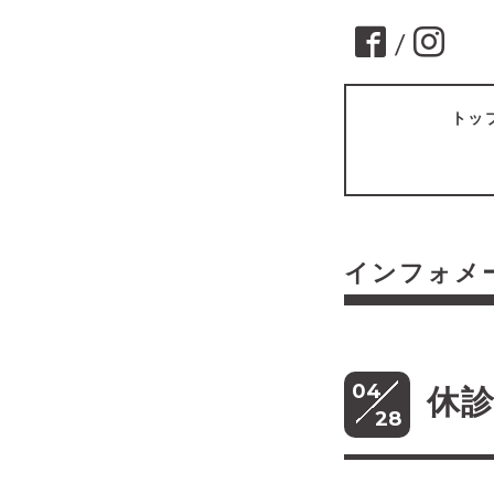
/
トッ
インフォメ
04
休
28